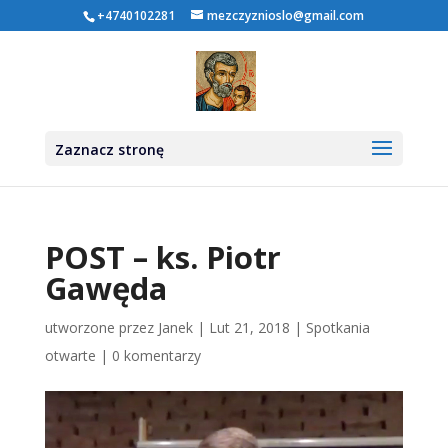
+4740102281
mezczyznioslo@gmail.com
Zaznacz stronę
POST – ks. Piotr
Gawęda
utworzone przez
Janek
|
Lut 21, 2018
|
Spotkania
otwarte
|
0 komentarzy