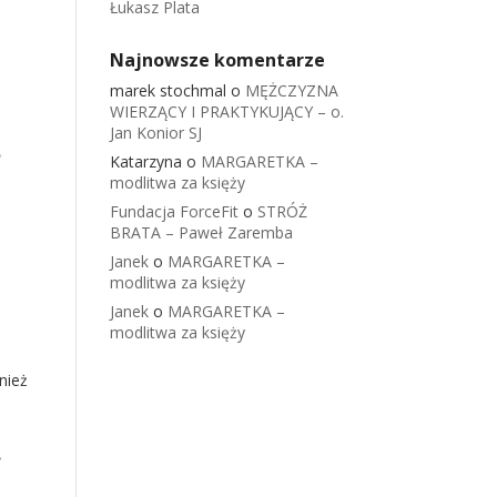
Łukasz Plata
Najnowsze komentarze
marek stochmal
o
MĘŻCZYZNA
WIERZĄCY I PRAKTYKUJĄCY – o.
Jan Konior SJ
Katarzyna
o
MARGARETKA –
modlitwa za księży
Fundacja ForceFit
o
STRÓŻ
BRATA – Paweł Zaremba
Janek
o
MARGARETKA –
modlitwa za księży
Janek
o
MARGARETKA –
modlitwa za księży
nież
ą