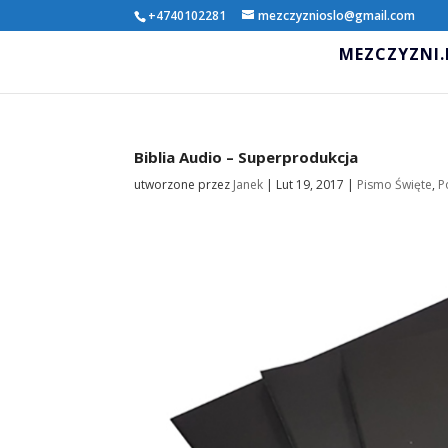
+4740102281
mezczyznioslo@gmail.com
MEZCZYZNI
Biblia Audio – Superprodukcja
utworzone przez
Janek
|
Lut 19, 2017
|
Pismo Święte
,
P