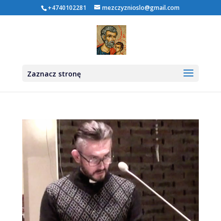
+4740102281
mezczyznioslo@gmail.com
Zaznacz stronę