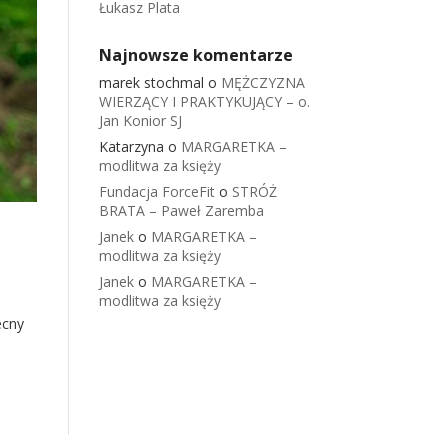
Łukasz Plata
Najnowsze komentarze
marek stochmal
o
MĘŻCZYZNA
WIERZĄCY I PRAKTYKUJĄCY – o.
Jan Konior SJ
Katarzyna
o
MARGARETKA –
modlitwa za księży
Fundacja ForceFit
o
STRÓŻ
BRATA – Paweł Zaremba
Janek
o
MARGARETKA –
modlitwa za księży
Janek
o
MARGARETKA –
modlitwa za księży
ecny