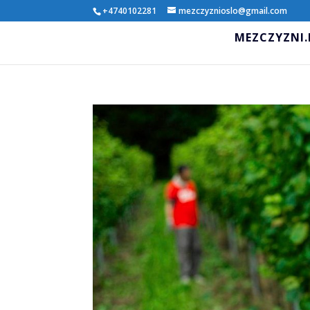
+4740102281
mezczyznioslo@gmail.com
MEZCZYZNI