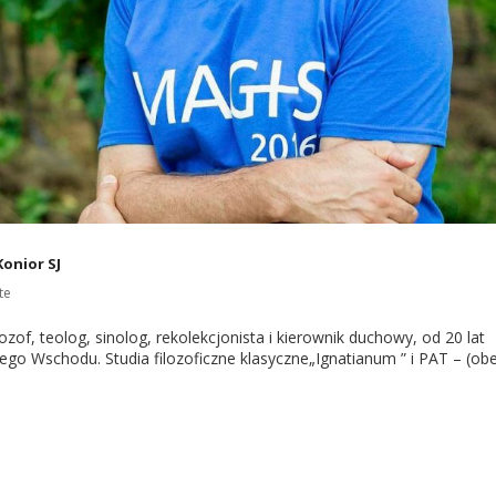
onior SJ
te
ilozof, teolog, sinolog, rekolekcjonista i kierownik duchowy, od 20 lat
ekiego Wschodu. Studia filozoficzne klasyczne„Ignatianum ” i PAT – (ob