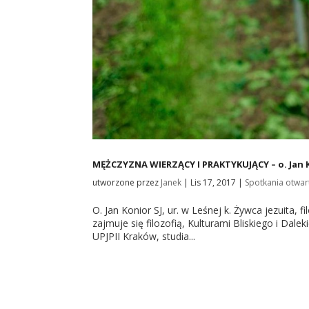
MĘŻCZYZNA WIERZĄCY I PRAKTYKUJĄCY – o. Jan K
utworzone przez
Janek
|
Lis 17, 2017
|
Spotkania otwar
O. Jan Konior SJ, ur. w Leśnej k. Żywca jezuita, f
zajmuje się filozofią, Kulturami Bliskiego i Dal
UPJPII Kraków, studia...