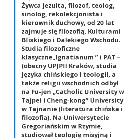
Żywca jezuita, filozof, teolog,
sinolog, rekolekcjonista i
kierownik duchowy, od 20 lat
zajmuje się filozofią, Kulturami
Bliskiego i Dalekiego Wschodu.
Studia filozoficzne
klasyczne„Ignatianum ” i PAT –
(obecny UPJPII Kraków, studia
języka chińskiego i teologii, a
także religii wschodnich odbył
na Fu-jen „Catholic University w
Tajpei i Cheng-kong” University
w Tajnanie (literatura chińska i
filozofia). Na Uniwersytecie
Gregoriańskim w Rzymie,
studiował teologię misyjną i